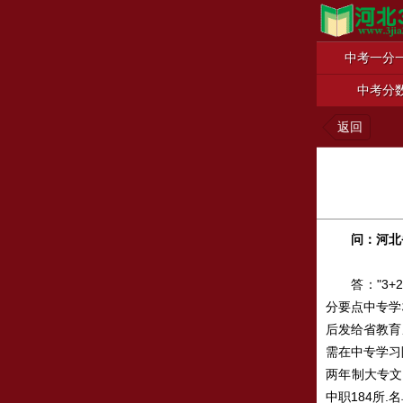
中考一分
中考分
返回
问：
河北
答："3+2
分要点中专学
后发给省教育
需在中专学习
两年制大专文
中职184所.