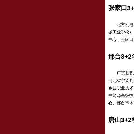
张家口3
北方机电工
械工业学校）
中心、张家口
邢台3+2
广宗县职业
河北省宁晋县
乡县职业技术
中能源高级技
心、邢台市体
唐山3+2