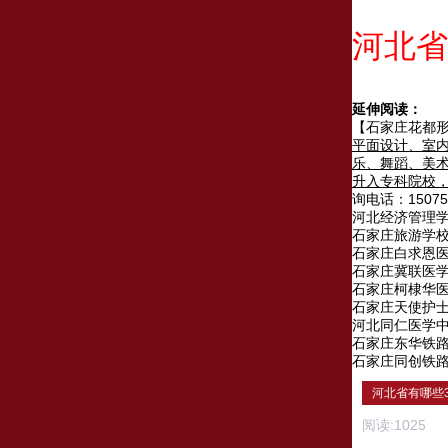
河北省
延伸阅读：
【石家庄花都
平面设计、室
乐、舞蹈、美
升入专科院校
询电话：150751
河北经济管理
石家庄旅游学
石家庄白求恩
石家庄冀联医
石家庄柯棣华
石家庄天使护
河北同仁医学
石家庄东华铁
石家庄同创铁
河北省有哪些3
阅读:
1025
评