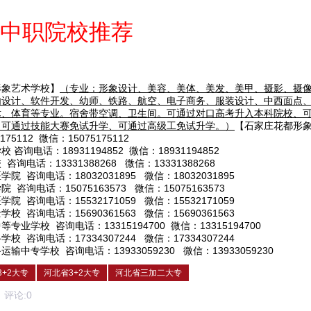
中职院校推荐
形象艺术学校】
（专业：形象设计、美容、美体、美发、美甲、摄影、摄
内设计、软件开发、幼师、铁路、航空、电子商务、服装设计、中西面点
术、体育等专业。宿舍带空调、卫生间。可通过对口高考升入本科院校、
，可通过技能大赛免试升学、可通过高级工免试升学。）
【石家庄花都形
75112 微信：15075175112
学校
咨询电话：18931194852 微信：18931194852
校
咨询电话：13331388268 微信：13331388268
医学院
咨询电话：18032031895 微信：18032031895
学院
咨询电话：15075163573 微信：15075163573
医学院
咨询电话：15532171059 微信：15532171059
士学校
咨询电话：15690361563 微信：15690361563
中等专业学校
咨询电话：13315194700 微信：13315194700
路学校
咨询电话：17334307244 微信：17334307244
路运输中专学校
咨询电话：13933059230 微信：13933059230
+2大专
河北省3+2大专
河北省三加二大专
论:
0