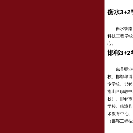
衡水3+2
衡水铁路电
科技工程学
心。
邯郸3+2
磁县职业技
校、邯郸华博
专学校、邯郸
邯山区职教中
校）、邯郸市
学校、临漳县
术教育中心
（邯郸工程技