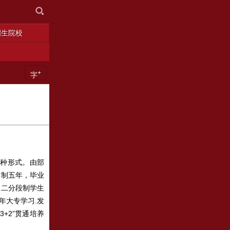
招生院校
+
字
一种形式。由部
学制五年，毕业
三二分段制学生
年大专学习.发
+2”贯通培养