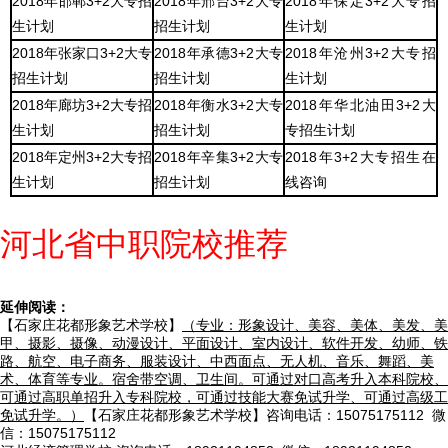
2018年邯郸3+2大专招
2018年邢台3+2大专
2018年保定3+2大专招
生计划
招生计划
生计划
2018年张家口3+2大专
2018年承德3+2大专
2018年沧州3+2大专招
招生计划
招生计划
生计划
2018年廊坊3+2大专招
2018年衡水3+2大专
2018年华北油田3+2大
生计划
招生计划
专招生计划
2018年定州3+2大专招
2018年辛集3+2大专
2018年3+2大专招生在
生计划
招生计划
线咨询
河北省中职院校推荐
延伸阅读：
【石家庄花都形象艺术学校】
（专业：形象设计、美容、美体、美发、美
甲、摄影、摄像、动漫设计、平面设计、室内设计、软件开发、幼师、铁
路、航空、电子商务、服装设计、中西面点、无人机、音乐、舞蹈、美
术、体育等专业。宿舍带空调、卫生间。可通过对口高考升入本科院校、
可通过高职单招升入专科院校，可通过技能大赛免试升学、可通过高级工
免试升学。）
【石家庄花都形象艺术学校】咨询电话：15075175112 微
信：15075175112