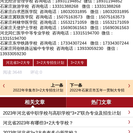
河北经济管理学校
咨询电话：18931194852 微信：18931194852
石家庄旅游学校
咨询电话：13331388268 微信：13331388268
石家庄白求恩医学院
咨询电话：18032031895 微信：18032031895
石家庄冀联医学院
咨询电话：15075163573 微信：15075163573
石家庄柯棣华医学院
咨询电话：15532171059 微信：15532171059
石家庄天使护士学校
咨询电话：15690361563 微信：15690361563
河北同仁医学中等专业学校
咨询电话：13315194700 微信：
13315194700
石家庄东华铁路学校
咨询电话：17334307244 微信：17334307244
石家庄同创铁路运输中专学校
咨询电话：13933059230 微信：
13933059230
河北省3+2大专
3+2大专招生计划
3+2大专
阅读:
3648
评论:
0
上一条
下一条
2022年辛集市3+2大专招生计划
2022年石家庄市五年一贯制大专招
生计划
相关文章
热门文章
2023年河北省中职学校与高职学校“3+2”联办专业及招生计划
河北省2023年有哪些3+2大专学校？
2023年河北省3+2大专有多少所学校？